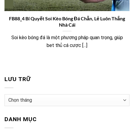
FB88_4 Bí Quyết Soi Kèo Bóng Đá Chẵn, Lẻ Luôn Thắng
Nhà Cái
Soi kèo bóng đá là một phương pháp quan trọng, giúp
bet thủ cá cược [...]
LƯU TRỮ
Lưu
trữ
DANH MỤC