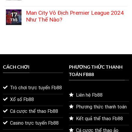
What
Không
Và
Dễ
Is
có
Hiệu
Dàng
Poker
bình
Man City Vô Địch Premier League 2024
Quả
17
Chỉ
Game
luận
Trong
Như Thế Nào?
And
Th5
ở
5
How
How
Không
Phút
To
to
có
Play
play
bình
It?
Domino
luận
always
ở
win
Man
for
City
Beginners
Vô
Địch
CÁCH CHƠI
PHƯƠNG THỨC THANH
Premier
TOÁN FB88
League
2024
Như
Trò chơi trực tuyến Fb88
Thế
Nào?
Liên hệ Fb88
Xổ số Fb88
Phương thức thanh toán
Cá cược thể thao Fb88
Kết quả thể thao Fb88
Casino trực tuyến Fb88
Cá cược thể thao ảo