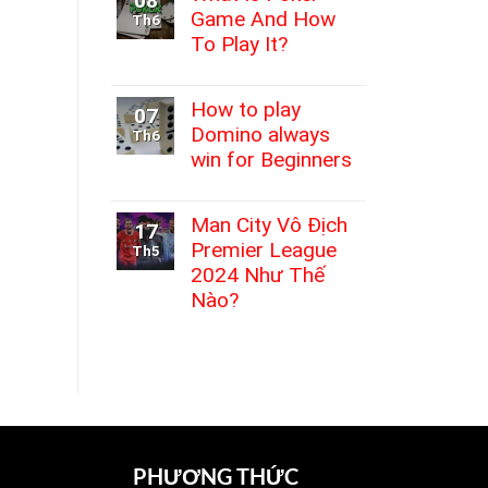
08
Tân
luận
Game And How
Th6
Thủ
ở
–
To Play It?
Học
Đơn
Cách
Không
Giản
Tải
có
Và
App
bình
How to play
Hiệu
6623
07
luận
Quả
Nhanh,
Domino always
Th6
ở
Dễ
win for Beginners
What
Dàng
Is
Chỉ
Không
Poker
Trong
có
Game
5
bình
Man City Vô Địch
And
17
Phút
luận
How
Premier League
Th5
ở
To
2024 Như Thế
How
Play
to
It?
Nào?
play
Domino
Không
always
có
win
bình
for
luận
Beginners
ở
Man
City
Vô
Địch
PHƯƠNG THỨC
Premier