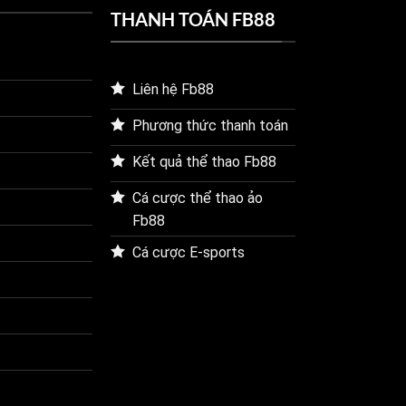
League
THANH TOÁN FB88
2024
Như
Thế
Nào?
Liên hệ Fb88
Phương thức thanh toán
Kết quả thể thao Fb88
Cá cược thể thao ảo
Fb88
Cá cược E-sports