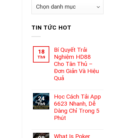
Danh
mục
TIN TỨC HOT
Bí Quyết Trải
18
Nghiệm HD88
Th9
Cho Tân Thủ –
Đơn Giản Và Hiệu
Quả
Không
có
bình
Học Cách Tải App
24
luận
6623 Nhanh, Dễ
Th9
ở
Dàng Chỉ Trong 5
Bí
Quyết
Phút
Trải
Nghiệm
Không
HD88
có
Cho
bình
What Is Poker