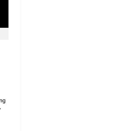
ụng
y