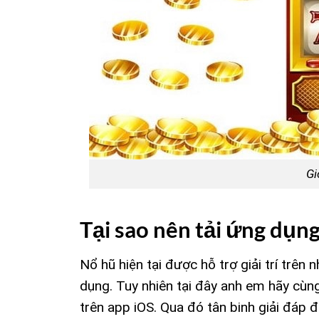
Gi
Tại sao nên tải ứng dụn
Nổ hũ hiện tại được hỗ trợ giải trí trê
dụng. Tuy nhiên tại đây anh em hãy cùng 
trên app iOS. Qua đó tân binh giải đáp 