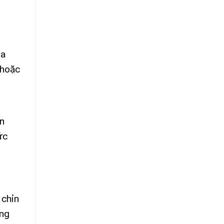
ia
 hoặc
ên
ức
 chỉn
àng