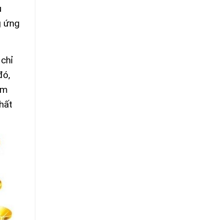
Nào?
u
g ứng
 chỉ
đó,
âm
hất