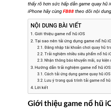
thấy rõ hơn sức hấp dẫn game quay hũ iO
iPhone hãy cùng
FB88
theo dõi nội dung
NỘI DUNG BÀI VIẾT
Giới thiệu game nổ hũ iOS
Tại sao nên tải ứng dụng game nổ hũ 
Đăng nhập tài khoản chơi quay hũ tr
Trải nghiệm nhiều siêu phẩm nổ hũ i
Nhận thông báo khuyến mãi, sự kiện
Hướng dẫn trải nghiệm game nổ hũ iOS
Cách tải ứng dụng game quay hũ iO
Lưu ý trong quá trình tải game nổ h
Lời kết
Giới thiệu game nổ hũ 