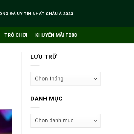
ÓNG ĐÁ UY TÍN NHẤT CHÂU Á 2023
TRÒ CHƠI
KHUYẾN MÃI FB88
LƯU TRỮ
Lưu
trữ
DANH MỤC
Danh
mục