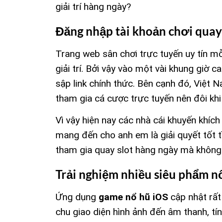
giải trí hàng ngày?
Đăng nhập tài khoản chơi quay 
Trang web sân chơi trực tuyến uy tín mỗ
giải trí. Bởi vậy vào một vài khung giờ
sập link chính thức. Bên cạnh đó, Việt
tham gia cá cược trực tuyến nên đôi khi
Vì vậy hiện nay các nhà cái khuyến khích
mang đến cho anh em là giải quyết tốt 
tham gia quay slot hàng ngày mà không 
Trải nghiệm nhiều siêu phẩm n
Ứng dụng
game nổ hũ iOS
cập nhật rất
chu giao diện hình ảnh đến âm thanh, tí