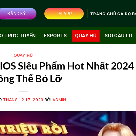
TRANG CHỦ CÁ ĐỘ B
ĐĂNG KÝ
TẢI APP
O TRỰC TUYẾN
ESPORTS
QUAY HŨ
SOI CẦU LÔ
QUAY HŨ
IOS Siêu Phẩm Hot Nhất 2024
ông Thể Bỏ Lỡ
ÀO
THÁNG 12 17, 2023
BỞI
ADMIN