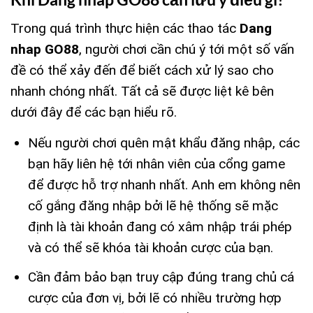
Trong quá trình thực hiện các thao tác
Dang
nhap GO88
, người chơi cần chú ý tới một số vấn
đề có thể xảy đến để biết cách xử lý sao cho
nhanh chóng nhất. Tất cả sẽ được liệt kê bên
dưới đây để các bạn hiểu rõ.
Nếu người chơi quên mật khẩu đăng nhập, các
bạn hãy liên hệ tới nhân viên của cổng game
để được hỗ trợ nhanh nhất. Anh em không nên
cố gắng đăng nhập bởi lẽ hệ thống sẽ mặc
định là tài khoản đang có xâm nhập trái phép
và có thể sẽ khóa tài khoản cược của bạn.
Cần đảm bảo bạn truy cập đúng trang chủ cá
cược của đơn vị, bởi lẽ có nhiều trường hợp