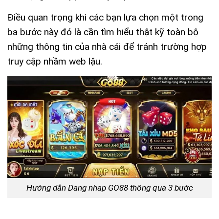
Điều quan trọng khi các bạn lựa chọn một trong
ba bước này đó là cần tìm hiểu thật kỹ toàn bộ
những thông tin của nhà cái để tránh trường hợp
truy cập nhầm web lậu.
Hướng dẫn Dang nhap GO88 thông qua 3 bước