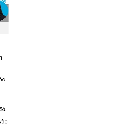
i
góc
đó.
 vào
.