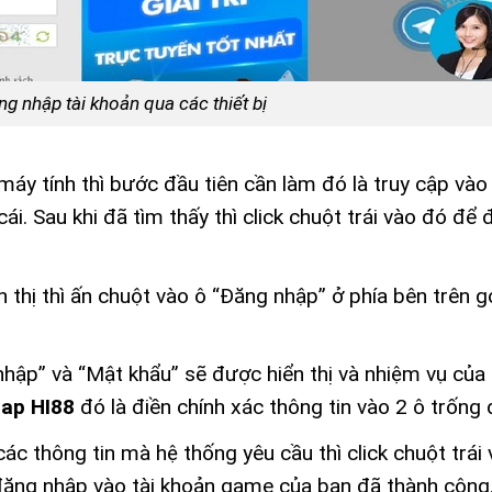
g nhập tài khoản qua các thiết bị
máy tính thì bước đầu tiên cần làm đó là truy cập vào
i. Sau khi đã tìm thấy thì click chuột trái vào đó để đ
n thị thì ấn chuột vào ô “Đăng nhập” ở phía bên trên 
hập” và “Mật khẩu” sẽ được hiển thị và nhiệm vụ của
ap HI88
đó là điền chính xác thông tin vào 2 ô trống 
ác thông tin mà hệ thống yêu cầu thì click chuột trái
 đăng nhập vào tài khoản game của bạn đã thành công