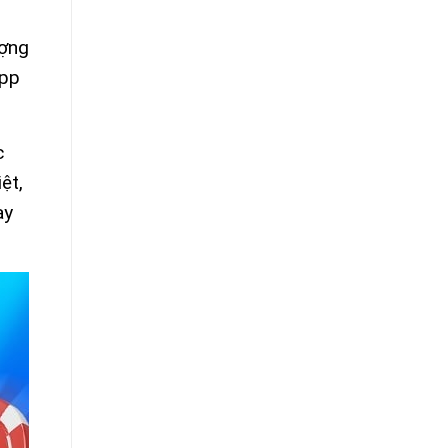
Nào?
ượng
app
c
ệt,
ay