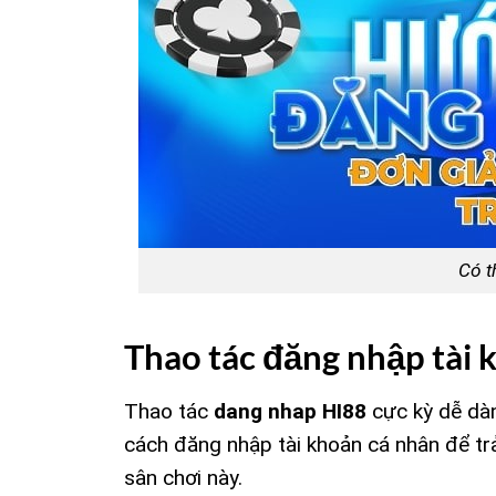
Có t
Thao tác đăng nhập tài k
Thao tác
dang nhap HI88
cực kỳ dễ dàn
cách đăng nhập tài khoản cá nhân để trả
sân chơi này.