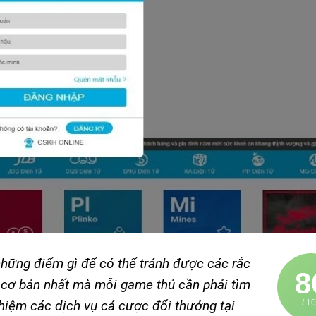
những điểm gì để có thể tránh được các rắc
8
 cơ bản nhất mà mỗi game thủ cần phải tìm
hiệm các dịch vụ cá cược đổi thưởng tại
/ 1