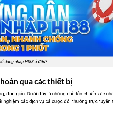
hể dang nhap HI88 ở đâu?
hoản qua các thiết bị
g, đơn giản. Dưới đây là những chỉ dẫn chuẩn xác nhấ
i nghiệm các dịch vụ cá cược đổi thưởng trực tuyến t