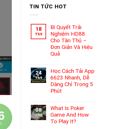
TIN TỨC HOT
Bí Quyết Trải
18
Nghiệm HD88
Th9
Cho Tân Thủ –
Đơn Giản Và Hiệu
Quả
Không
có
bình
Học Cách Tải App
24
luận
6623 Nhanh, Dễ
Th9
ở
Dàng Chỉ Trong 5
Bí
Quyết
Phút
Trải
Nghiệm
Không
HD88
có
Cho
bình
What Is Poker
08
Tân
6
luận
Game And How
Th6
Thủ
ở
–
To Play It?
Học
00
Đơn
Cách
Không