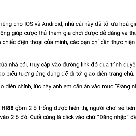
iêng cho IOS và Android, nhà cái này đã tối ưu hoá gi
 động giúp cược thủ tham gia chơi được dễ dàng và th
 chiếc điện thoại của mình, các bạn chỉ cần thực hiện
a nhà cái, truy cập vào đường link đó qua trình duyệ
vào biểu tượng ứng dụng để đi tới giao diện trang chủ.
o diện chính, lúc này anh em cần ấn vào mục “Đăng n
 HI88
gồm 2 ô trống được hiển thị, người chơi sẽ tiến
vào 2 ô đó. Cuối cùng là click vào chữ “Đăng nhập” đ