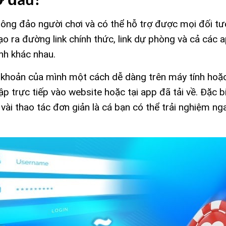
ông đảo người chơi và có thể hỗ trợ được mọi đối t
ạo ra đường link chính thức, link dự phòng và cả các 
ành khác nhau.
 khoản của mình một cách dễ dàng trên máy tính hoặ
ập trực tiếp vào website hoặc tại app đã tải về. Đặc bi
vài thao tác đơn giản là cá bạn có thể trải nghiệm ng