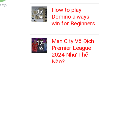
Giản
Tải
có
Và
App
 SEO
bình
How to play
Hiệu
6623
07
luận
Quả
Nhanh,
Domino always
Th6
ở
Dễ
win for Beginners
What
Dàng
Is
Chỉ
Không
Poker
Trong
có
Game
5
bình
Man City Vô Địch
And
17
Phút
luận
How
Premier League
Th5
ở
To
2024 Như Thế
How
Play
to
It?
Nào?
play
Domino
Không
always
có
win
bình
for
luận
Beginners
ở
Man
City
Vô
Địch
Premier
League
2024
Như
Thế