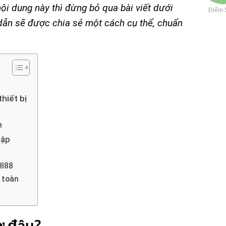
ội dung này thì đừng bỏ qua bài viết dưới
Điểm
 dẫn sẽ được chia sẻ một cách cụ thể, chuẩn
hiết bị
h
hập
HI88
n toàn
ở đâu?