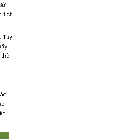
Bởi
 tích
. Tuy
hãy
 thể
Đặc
ục
iên