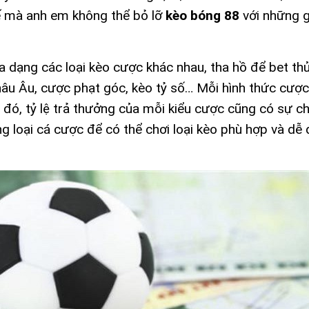
hế mà anh em không thể bỏ lỡ
kèo bóng 88
với những g
 dạng các loại kèo cược khác nhau, tha hồ để bet thủ
châu Âu, cược phạt góc, kèo tỷ số… Mỗi hình thức cượ
o đó, tỷ lệ trả thưởng của mỗi kiểu cược cũng có sự c
ng loại cá cược để có thể chơi loại kèo phù hợp và dễ