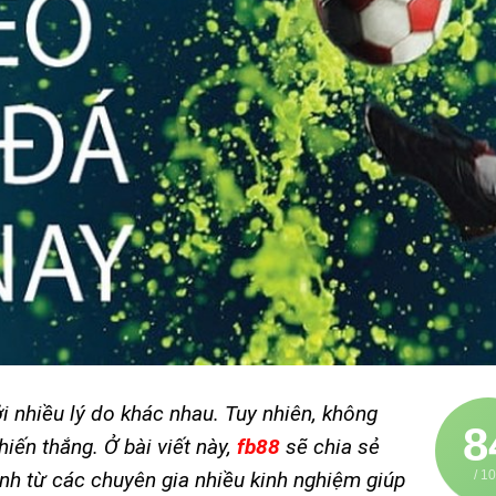
i nhiều lý do khác nhau. Tuy nhiên, không
8
hiến thắng. Ở bài viết này,
fb88
sẽ chia sẻ
inh từ các chuyên gia nhiều kinh nghiệm giúp
/ 1