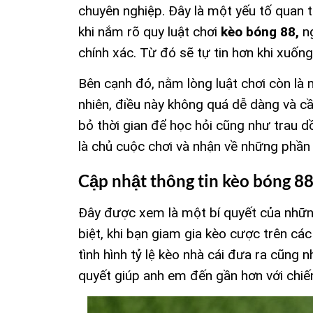
chuyên nghiệp. Đây là một yếu tố quan t
khi nắm rõ quy luật chơi
kèo bóng 88,
ng
chính xác. Từ đó sẽ tự tin hơn khi xuốn
Bên cạnh đó, nằm lòng luật chơi còn là 
nhiên, điều này không quá dễ dàng và cần
bỏ thời gian để học hỏi cũng như trau d
là chủ cuộc chơi và nhận về những phần
Cập nhật thông tin kèo bóng 8
Đây được xem là một bí quyết của nhữn
biệt, khi bạn giam gia kèo cược trên các
tình hình tỷ lệ kèo nhà cái đưa ra cũng n
quyết giúp anh em đến gần hơn với chiế