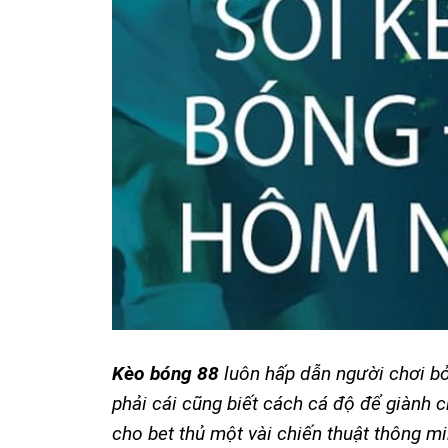
Kèo bóng 88
luôn hấp dẫn người chơi bở
phải cái cũng biết cách cá độ để giành c
cho bet thủ một vài chiến thuật thông m