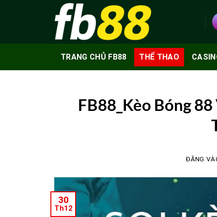
Bỏ
qua
nội
dung
TRANG CHỦ FB88
THỂ THAO
CASIN
FB88_Kèo Bóng 88 
ĐĂNG V
30
Th12