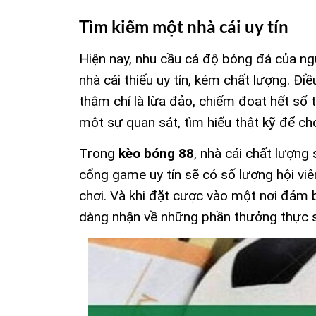
Tìm kiếm một nhà cái uy tín
Hiện nay, nhu cầu cá độ bóng đá của ngư
nhà cái thiếu uy tín, kém chất lượng. Đ
thậm chí là lừa đảo, chiếm đoạt hết số 
một sự quan sát, tìm hiểu thật kỹ để ch
Trong
kèo bóng 88
, nhà cái chất lượng
cổng game uy tín sẽ có số lượng hội viê
chơi. Và khi đặt cược vào một nơi đảm 
dàng nhận về những phần thưởng thực sự