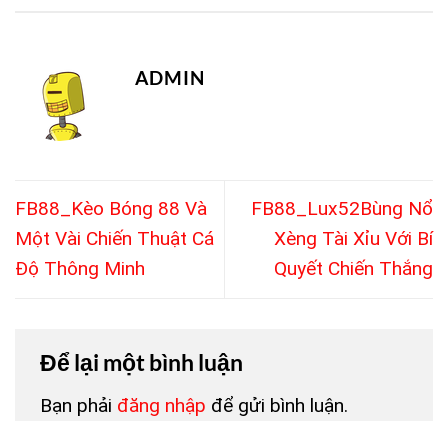
ADMIN
FB88_Kèo Bóng 88 Và
FB88_Lux52Bùng Nổ
Một Vài Chiến Thuật Cá
Xèng Tài Xỉu Với Bí
Độ Thông Minh
Quyết Chiến Thắng
Để lại một bình luận
Bạn phải
đăng nhập
để gửi bình luận.