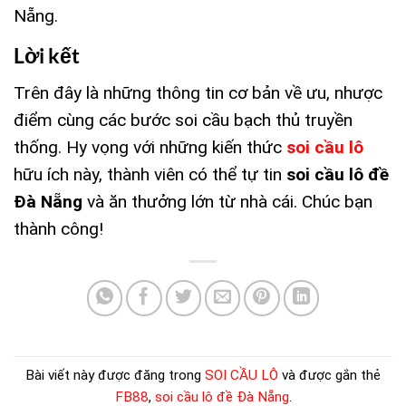
Nẵng.
Lời kết
Trên đây là những thông tin cơ bản về ưu, nhược
điểm cùng các bước soi cầu bạch thủ truyền
thống. Hy vọng với những kiến thức
soi cầu lô
hữu ích này, thành viên có thể tự tin
soi cầu lô đề
Đà Nẵng
và ăn thưởng lớn từ nhà cái. Chúc bạn
thành công!
Bài viết này được đăng trong
SOI CẦU LÔ
và được gắn thẻ
FB88
,
soi cầu lô đề Đà Nẵng
.