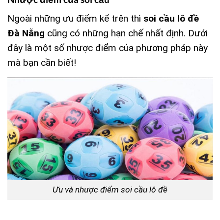
Ngoài những ưu điểm kể trên thì
soi cầu lô đề
Đà Nẵng
cũng có những hạn chế nhất định. Dưới
đây là một số nhược điểm của phương pháp này
mà bạn cần biết!
Ưu và nhược điểm soi cầu lô đề