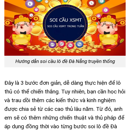
Hướng dẫn soi cầu lô đề Đà Nẵng truyền thống
Đây là 3 bước đơn giản, dễ dàng thực hiện để lô
thủ có thể chiến thắng. Tuy nhiên, bạn cần học hỏi
và trau dồi thêm các kiến thức và kinh nghiệm
được chia sẻ từ các cao thủ lâu năm. Từ đó, anh
em sẽ có thêm những chiến thuật và thủ pháp để
áp dụng đồng thời vào từng bước soi lô đề Đà