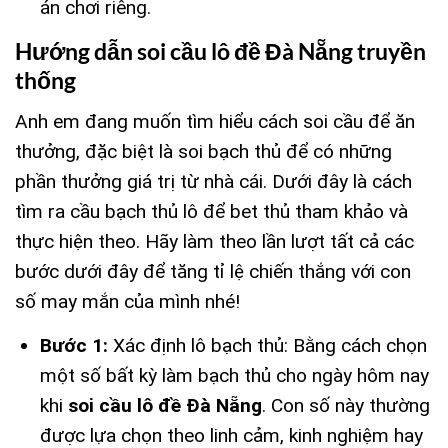
án chơi riêng.
Hướng dẫn soi cầu lô đề Đà Nẵng truyền
thống
Anh em đang muốn tìm hiểu cách soi cầu để ăn
thưởng, đặc biệt là soi bạch thủ để có những
phần thưởng giá trị từ nhà cái. Dưới đây là cách
tìm ra cầu bạch thủ lô để bet thủ tham khảo và
thực hiện theo. Hãy làm theo lần lượt tất cả các
bước dưới đây để tăng tỉ lệ chiến thắng với con
số may mắn của mình nhé!
Bước 1:
Xác định lô bạch thủ: Bằng cách chọn
một số bất kỳ làm bạch thủ cho ngày hôm nay
khi
soi cầu lô đề Đà Nẵng
. Con số này thường
được lựa chọn theo linh cảm, kinh nghiệm hay