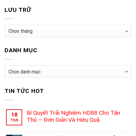
LƯU TRỮ
Lưu
trữ
DANH MỤC
Danh
mục
TIN TỨC HOT
Bí Quyết Trải Nghiệm HD88 Cho Tân
18
Thủ – Đơn Giản Và Hiệu Quả
Th9
Không
có